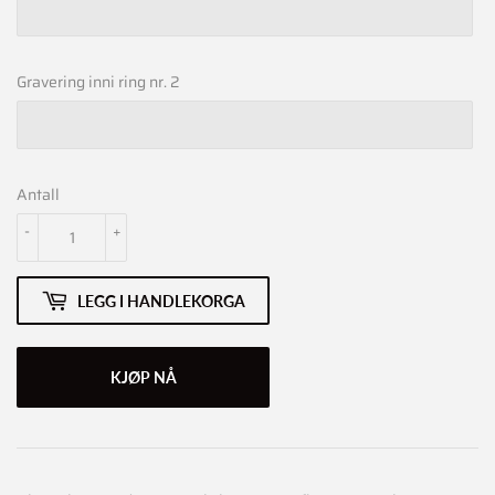
Gravering inni ring nr. 2
Antall
-
+
LEGG I HANDLEKORGA
KJØP NÅ