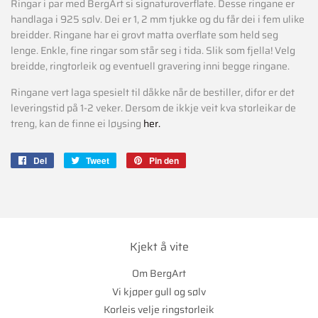
Ringar i par med BergArt si signaturoverflate. Desse ringane er
handlaga i 925 sølv. Dei er 1, 2 mm tjukke og du får dei i fem ulike
breidder. Ringane har ei grovt matta overflate som held seg
lenge. Enkle, fine ringar som står seg i tida. Slik som fjella! Velg
breidde, ringtorleik og eventuell gravering inni begge ringane.
Ringane vert laga spesielt til dåkke når de bestiller, difor er det
leveringstid på 1-2 veker. Dersom de ikkje veit kva storleikar de
treng, kan de finne ei løysing
her.
Del
Del
Tweet
Tweet
Pin den
Pin
på
på
på
Facebook
Twitter
Pinterest
Kjekt å vite
Om BergArt
Vi kjøper gull og sølv
Korleis velje ringstorleik