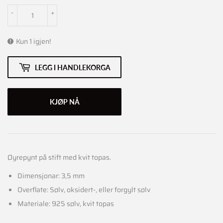
-
+
Kun 1 igjen!
LEGG I HANDLEKORGA
KJØP NÅ
Øyrepynt på stift med kvit topas.
Dimensjonar: 3,5 mm
Overflate: Sølv, oksidert-, eller forgylt sølv
Materiale: 925 sølv, kvit topas