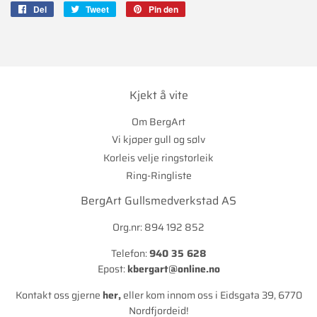
Del
Del
Tweet
Tweet
Pin den
Pin
på
på
på
Facebook
Twitter
Pinterest
Kjekt å vite
Om BergArt
Vi kjøper gull og sølv
Korleis velje ringstorleik
Ring-Ringliste
BergArt Gullsmedverkstad AS
Org.nr: 894 192 852
Telefon:
940 35 628
Epost:
kbergart@online.no
Kontakt oss gjerne
her
,
eller kom innom oss i Eidsgata 39, 6770
Nordfjordeid!